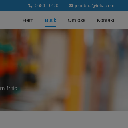
0684-10130
jonnbua@telia.com
Hem
Butik
Om oss
Kontakt
 fritid