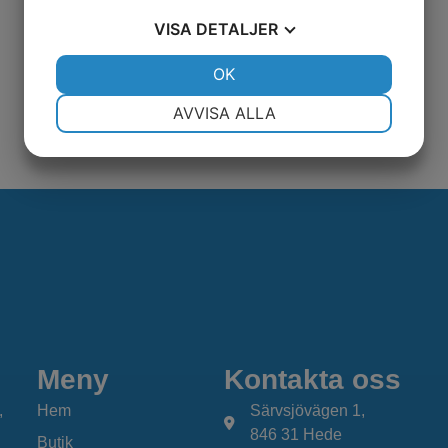
VISA
DETALJER
JA
NEJ
OK
JA
NEJ
NÖDVÄNDIG
INSTÄLLNINGAR
AVVISA ALLA
JA
NEJ
JA
NEJ
MARKNADSFÖRING
STATISTIK
Meny
Kontakta oss
,
Hem
Särvsjövägen 1,
846 31 Hede
Butik