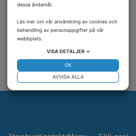
dessa ändamål.
Läs mer om vår användning av cookies och
behandling av personuppgifter på vår
SKICKA
webbplats.
Den här webbplatsen är skyddad av reCAPTCHA och
VISA
DETALJER
Google
Sekretesspolicy
och
Användarvillkor
gäller.
JA
NEJ
OK
JA
NEJ
NÖDVÄNDIG
INSTÄLLNINGAR
AVVISA ALLA
JA
NEJ
JA
NEJ
MARKNADSFÖRING
STATISTIK