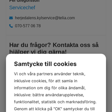
Per Gregorsson
Servicechef
herjedalens.kylservice@telia.com
​​​​​​​​​​​​​​070-577 06 78
Har du frågor? Kontakta oss så
hjälper vi dig gärna!
Samtycke till cookies
Vi och våra partners använder teknik,
inklusive cookies, för att samla in
information om dig för olika ändamål,
inklusive: bättre användarupplevelse,
funktionalitet, statistik och marknadsföring.
Genom att klicka på "OK" samtycker du till