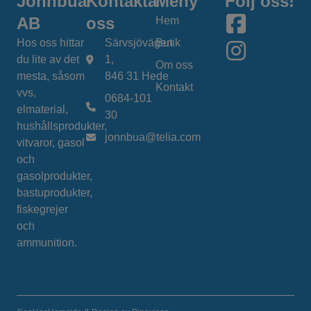
Jönnbua
Kontakta
Meny
Följ oss!
AB
oss
Hem
Hos oss hittar
Särvsjövägen
Butik
du lite av det
1,
Om oss
mesta, såsom
846 31 Hede
Kontakt
vvs,
0684-101
elmaterial,
30
hushållsprodukter,
jonnbua@telia.com
vitvaror, gasol
och
gasolprodukter,
bastuprodukter,
fiskegrejer
och
ammunition.