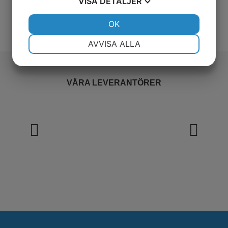
VISA
DETALJER
JA
NEJ
OK
JA
NEJ
NÖDVÄNDIG
INSTÄLLNINGAR
AVVISA ALLA
JA
NEJ
JA
NEJ
MARKNADSFÖRING
STATISTIK
VÅRA LEVERANTÖRER