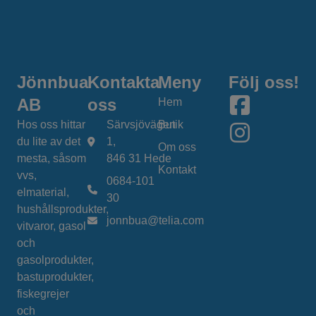
Jönnbua
Kontakta
Meny
Följ oss!
AB
oss
Hem
Hos oss hittar
Särvsjövägen
Butik
du lite av det
1,
Om oss
mesta, såsom
846 31 Hede
Kontakt
vvs,
0684-101
elmaterial,
30
hushållsprodukter,
jonnbua@telia.com
vitvaror, gasol
och
gasolprodukter,
bastuprodukter,
fiskegrejer
och