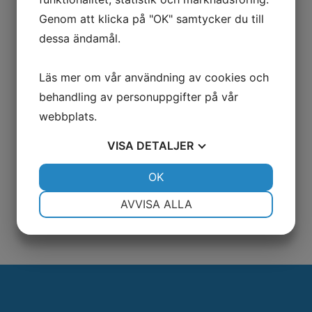
Genom att klicka på "OK" samtycker du till
dessa ändamål.
Läs mer om vår användning av cookies och
behandling av personuppgifter på vår
webbplats.
VISA
DETALJER
JA
NEJ
OK
JA
NEJ
NÖDVÄNDIG
INSTÄLLNINGAR
AVVISA ALLA
JA
NEJ
JA
NEJ
MARKNADSFÖRING
STATISTIK