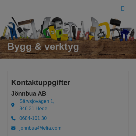
Bygg & verktyg
Kontaktuppgifter
Jönnbua AB
Särvsjövägen 1,
846 31 Hede
0684-101 30
jonnbua@telia.com