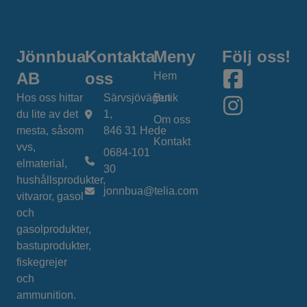
Jönnbua
Kontakta
Meny
Följ oss!
AB
oss
Hem
Hos oss hittar
Särvsjövägen
Butik
du lite av det
1,
Om oss
mesta, såsom
846 31 Hede
Kontakt
vvs,
0684-101
elmaterial,
30
hushållsprodukter,
jonnbua@telia.com
vitvaror, gasol
och
gasolprodukter,
bastuprodukter,
fiskegrejer
och
ammunition.